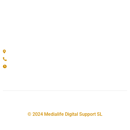
Tipo B
Residencial Orión Plaza
Tipo C
Galería
Tipo D
Preguntas y respuestas
Contáctanos
Oficinas
Calle Imeldo Seris 109 Oficina 2A, SC de Tenerife
+34 922249489
Lun - Vie: 09:00 AM -13:00 PM
Fb
Ig
Tw
Yt
© 2024 Medialife Digital Support SL